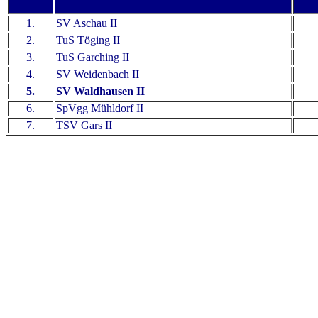
1.
SV Aschau II
2.
TuS Töging II
3.
TuS Garching II
4.
SV Weidenbach II
5.
SV Waldhausen II
6.
SpVgg Mühldorf II
7.
TSV Gars II