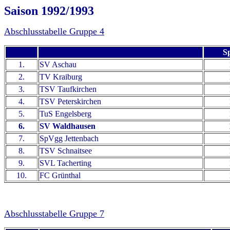
Saison 1992/1993
Abschlusstabelle Gruppe 4
Sp
1.
SV Aschau
2.
TV Kraiburg
3.
TSV Taufkirchen
4.
TSV Peterskirchen
5.
TuS Engelsberg
6.
SV Waldhausen
7.
SpVgg Jettenbach
8.
TSV Schnaitsee
9.
SVL Tacherting
10.
FC Grünthal
Abschlusstabelle Gruppe 7