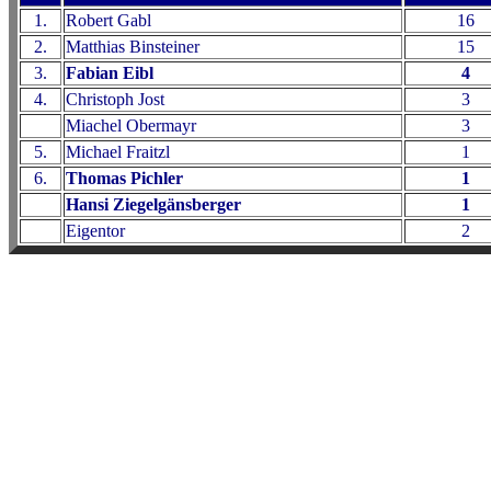
1.
Robert Gabl
16
2.
Matthias Binsteiner
15
3.
Fabian Eibl
4
4.
Christoph Jost
3
Miachel Obermayr
3
5.
Michael Fraitzl
1
6.
Thomas Pichler
1
Hansi Ziegelgänsberger
1
Eigentor
2