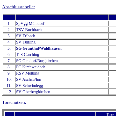
Abschlusstabelle:
1.
SpVgg Mühldorf
2.
TSV Buchbach
3.
SV Erlbach
4.
SV Tüßling
5.
SG Grünthal/Waldhausen
6.
TuS Garching
7.
SG Gendorf/Burgkirchen
8.
FC Kirchweidach
9.
RSV Mößling
10.
SV Aschau/Inn
11.
SV Schwindegg
12
SV Oberbergkirchen
Torschützen:
Tore