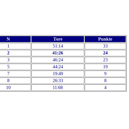
N
Tore
Punkte
1
51:14
33
2
41:26
24
3
46:24
23
5
44:24
19
7
19:49
9
8
26:33
8
10
11:68
4