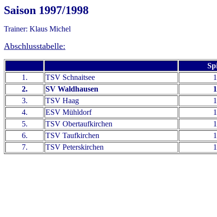
Saison 1997/1998
Trainer: Klaus Michel
Abschlusstabelle:
Spi
1.
TSV Schnaitsee
1
2.
SV Waldhausen
1
3.
TSV Haag
1
4.
ESV Mühldorf
1
5.
TSV Obertaufkirchen
1
6.
TSV Taufkirchen
1
7.
TSV Peterskirchen
1