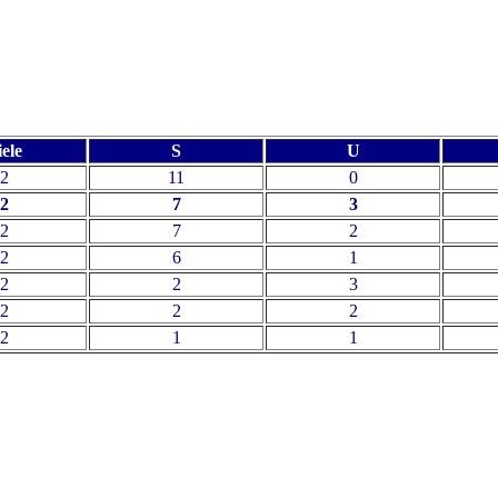
ele
S
U
2
11
0
2
7
3
2
7
2
2
6
1
2
2
3
2
2
2
2
1
1