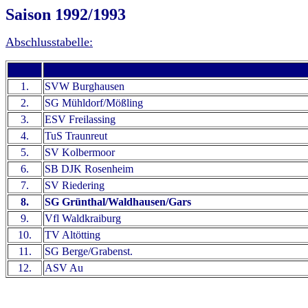
Saison 1992/1993
Abschlusstabelle:
1.
SVW Burghausen
2.
SG Mühldorf/Mößling
3.
ESV Freilassing
4.
TuS Traunreut
5.
SV Kolbermoor
6.
SB DJK Rosenheim
7.
SV Riedering
8.
SG Grünthal/Waldhausen/Gars
9.
Vfl Waldkraiburg
10.
TV Altötting
11.
SG Berge/Grabenst.
12.
ASV Au